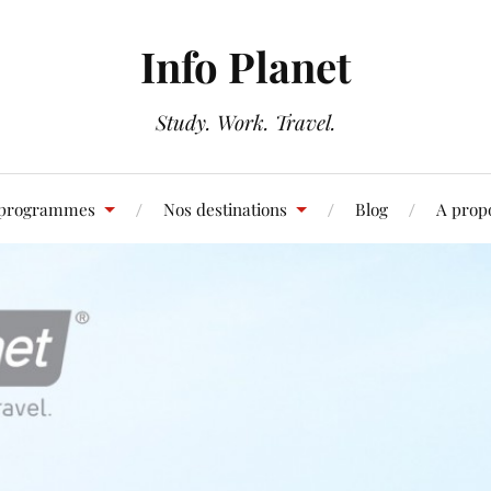
Info Planet
Study. Work. Travel.
 programmes
Nos destinations
Blog
A prop