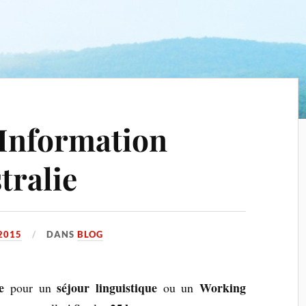
Information
tralie
2015
DANS
BLOG
e
séjour linguistique
Working
pour un
ou un