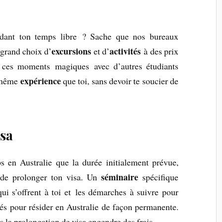
ndant ton temps libre ? Sache que nos bureaux
excursions
activités
 grand choix d’
et d’
à des prix
er ces moments magiques avec d’autres étudiants
expérience
a même
que toi, sans devoir te soucier de
isa
ps en Australie que la durée initialement prévue,
séminaire
e de prolonger ton visa. Un
spécifique
ui s’offrent à toi et les démarches à suivre pour
és pour résider en Australie de façon permanente.
is la prolongation de visa engendre des frais.