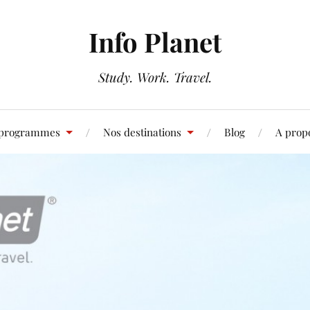
Info Planet
Study. Work. Travel.
 programmes
Nos destinations
Blog
A prop