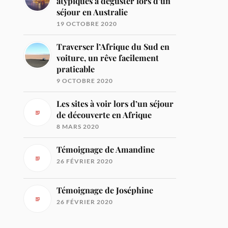
atypiques à déguster lors d’un
séjour en Australie
19 OCTOBRE 2020
Traverser l’Afrique du Sud en
voiture, un rêve facilement
praticable
9 OCTOBRE 2020
Les sites à voir lors d’un séjour
de découverte en Afrique
8 MARS 2020
Témoignage de Amandine
26 FÉVRIER 2020
Témoignage de Joséphine
26 FÉVRIER 2020