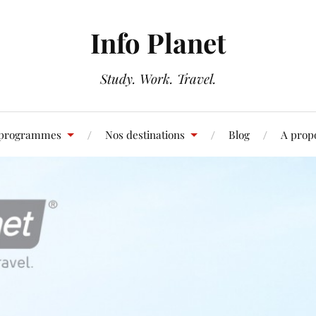
Info Planet
Study. Work. Travel.
 programmes
Nos destinations
Blog
A prop