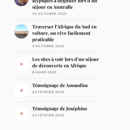
atypiques à déguster lors d’un
séjour en Australie
19 OCTOBRE 2020
Traverser l’Afrique du Sud en
voiture, un rêve facilement
praticable
9 OCTOBRE 2020
Les sites à voir lors d’un séjour
de découverte en Afrique
8 MARS 2020
Témoignage de Amandine
26 FÉVRIER 2020
Témoignage de Joséphine
26 FÉVRIER 2020