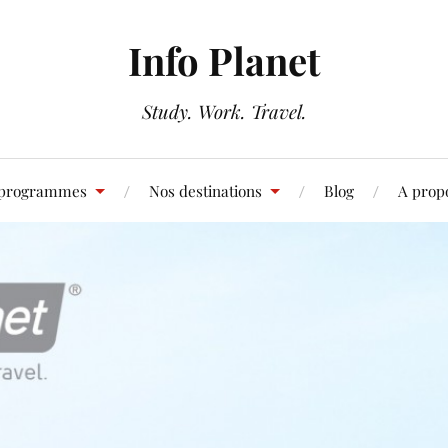
Info Planet
Study. Work. Travel.
 programmes
Nos destinations
Blog
A prop