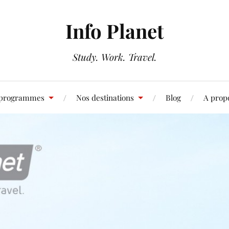
Info Planet
Study. Work. Travel.
 programmes
Nos destinations
Blog
A prop