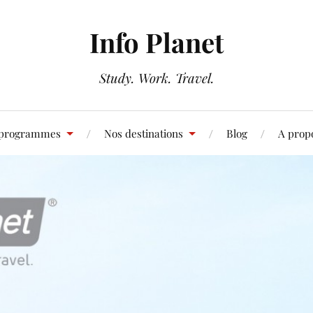
Info Planet
Study. Work. Travel.
 programmes
Nos destinations
Blog
A prop