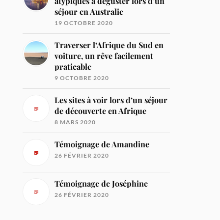
atypiques à déguster lors d’un
séjour en Australie
19 OCTOBRE 2020
Traverser l’Afrique du Sud en
voiture, un rêve facilement
praticable
9 OCTOBRE 2020
Les sites à voir lors d’un séjour
de découverte en Afrique
8 MARS 2020
Témoignage de Amandine
26 FÉVRIER 2020
Témoignage de Joséphine
26 FÉVRIER 2020