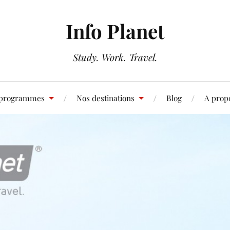
Info Planet
Study. Work. Travel.
 programmes
Nos destinations
Blog
A prop