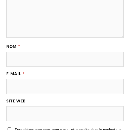
NOM
*
E-MAIL
*
SITE WEB
Enregistrer mon nom, mon e-mail et mon site dans le navigateur