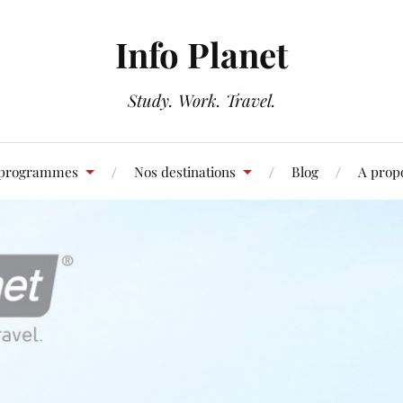
Info Planet
Study. Work. Travel.
 programmes
Nos destinations
Blog
A prop