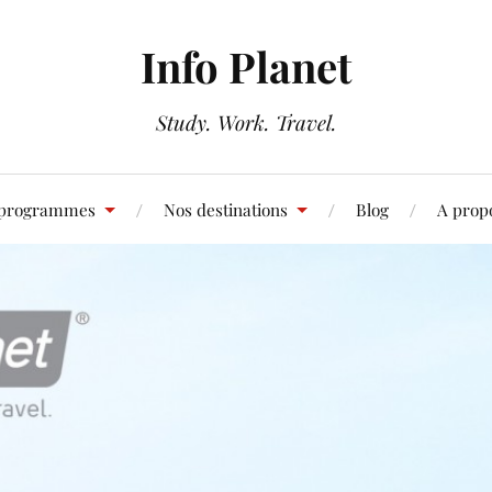
Info Planet
Study. Work. Travel.
 programmes
Nos destinations
Blog
A prop