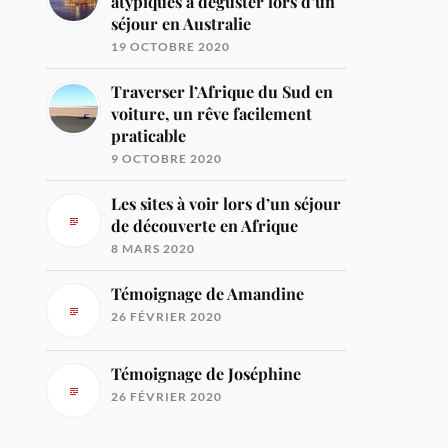
atypiques à déguster lors d’un
séjour en Australie
19 OCTOBRE 2020
Traverser l’Afrique du Sud en
voiture, un rêve facilement
praticable
9 OCTOBRE 2020
Les sites à voir lors d’un séjour
de découverte en Afrique
8 MARS 2020
Témoignage de Amandine
26 FÉVRIER 2020
Témoignage de Joséphine
26 FÉVRIER 2020