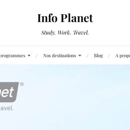
Info Planet
Study. Work. Travel.
 programmes
Nos destinations
Blog
A prop